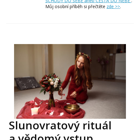
SCHODY DO SEBE aneb CESTA DO NEBE
.
Můj osobní příběh si přečtěte
zde >>
.
Slunovratový rituál
a vědomý vstup