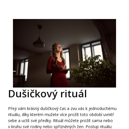
Dušičkový rituál
Přeji vám krásný dušičkový čas a zvu vás k jednoduchému
rituálu, díky kterém mužete více prožít toto období uvnitř
sebe a uctít své předky. Rituál můžete prožít sama nebo
v kruhu své rodiny nebo spřízněných žen. Postup rituálu: