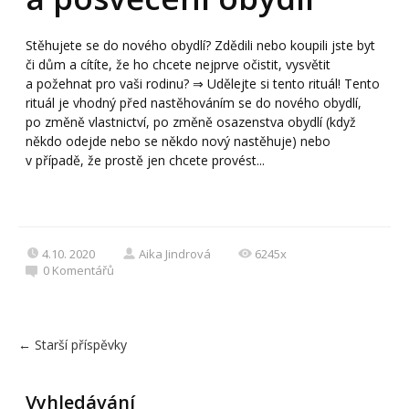
Stěhujete se do nového obydlí? Zdědili nebo koupili jste byt
či dům a cítíte, že ho chcete nejprve očistit, vysvětit
a požehnat pro vaši rodinu? ⇒ Udělejte si tento rituál! Tento
rituál je vhodný před nastěhováním se do nového obydlí,
po změně vlastnictví, po změně osazenstva obydlí (když
někdo odejde nebo se někdo nový nastěhuje) nebo
v případě, že prostě jen chcete provést...
4.10. 2020
Aika Jindrová
6245x
0
Komentářů
←
Starší příspěvky
Vyhledávání