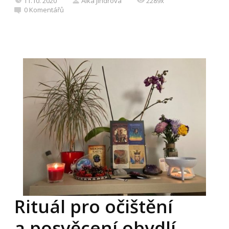
11.10. 2020
Aika Jindrová
2289x
0
Komentářů
Rituál pro očištění
a posvěcení obydlí