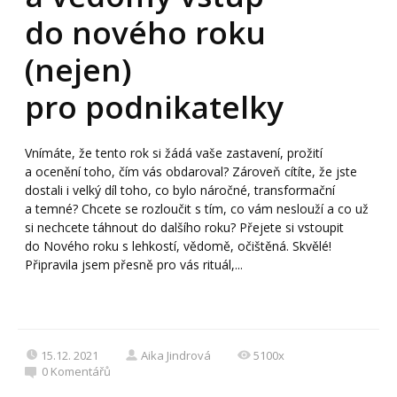
do nového roku
(nejen)
pro podnikatelky
Vnímáte, že tento rok si žádá vaše zastavení, prožití
a ocenění toho, čím vás obdaroval? Zároveň cítíte, že jste
dostali i velký díl toho, co bylo náročné, transformační
a temné? Chcete se rozloučit s tím, co vám neslouží a co už
si nechcete táhnout do dalšího roku? Přejete si vstoupit
do Nového roku s lehkostí, vědomě, očištěná. Skvělé!
Připravila jsem přesně pro vás rituál,...
15.12. 2021
Aika Jindrová
5100x
0
Komentářů