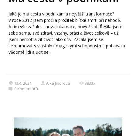
Jaká je má cesta v podnikání a největší transformace?
V roce 2012 jsem prožila prožitek blízké smrti při nehodě.
A tím vše začalo – nová inkarnace, nový život. Řešila jsem
sebe sama, své zdraví, vztahy, práci a život celkově – už
jsem nemohla žít život jako dřív. Začala jsem se
seznamovat s vlastními magickými schopnostmi, potkávala
vědomé lidi a učit se...
13.4. 2021
Aika Jindrová
3933x
0
Komentářů