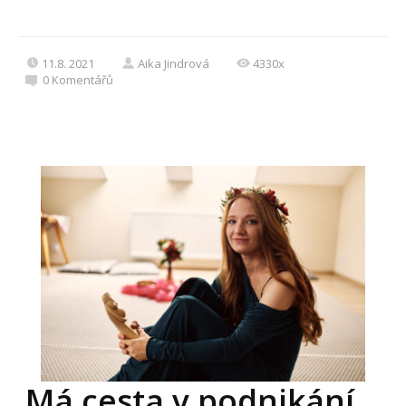
11.8. 2021
Aika Jindrová
4330x
0
Komentářů
Má cesta v podnikání