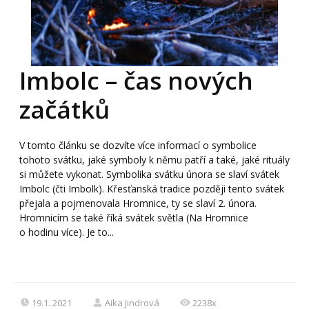
Imbolc – čas nových
začátků
V tomto článku se dozvíte více informací o symbolice
tohoto svátku, jaké symboly k němu patří a také, jaké rituály
si můžete vykonat. Symbolika svátku února se slaví svátek
Imbolc (čti Imbolk). Křesťanská tradice později tento svátek
přejala a pojmenovala Hromnice, ty se slaví 2. února.
Hromnicím se také říká svátek světla (Na Hromnice
o hodinu více). Je to...
19.1. 2021
Aika Jindrová
2238x