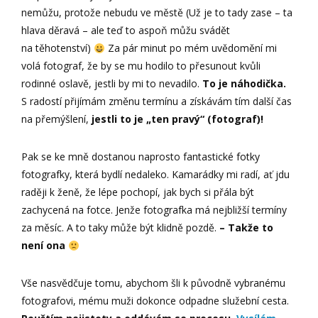
nemůžu, protože nebudu ve městě (Už je to tady zase – ta
hlava děravá – ale teď to aspoň můžu svádět
na těhotenství)
Za pár minut po mém uvědomění mi
volá fotograf, že by se mu hodilo to přesunout kvůli
rodinné oslavě, jestli by mi to nevadilo.
To je náhodička.
S radostí přijímám změnu termínu a získávám tím další čas
na přemýšlení,
jestli to je „ten pravý“ (fotograf)!
Pak se ke mně dostanou naprosto fantastické fotky
fotografky, která bydlí nedaleko. Kamarádky mi radí, ať jdu
raději k ženě, že lépe pochopí, jak bych si přála být
zachycená na fotce. Jenže fotografka má nejbližší termíny
za měsíc. A to taky může být klidně pozdě.
– Takže to
není ona
Vše nasvědčuje tomu, abychom šli k původně vybranému
fotografovi, mému muži dokonce odpadne služební cesta.