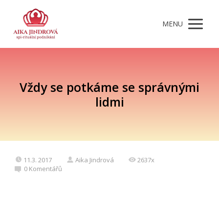
MENU
Vždy se potkáme se správnými
lidmi
11.3. 2017
Aika Jindrová
2637x
0 Komentářů