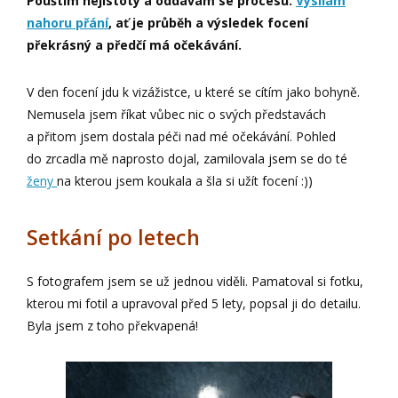
Pouštím nejistoty a oddávám se procesu.
Vysílám
nahoru přání
, ať je průběh a výsledek focení
překrásný a předčí má očekávání.
V den focení jdu k vizážistce, u které se cítím jako bohyně.
Nemusela jsem říkat vůbec nic o svých představách
a přitom jsem dostala péči nad mé očekávání. Pohled
do zrcadla mě naprosto dojal, zamilovala jsem se do té
ženy
na kterou jsem koukala a šla si užít focení :))
Setkání po letech
S fotografem jsem se už jednou viděli. Pamatoval si fotku,
kterou mi fotil a upravoval před 5 lety, popsal ji do detailu.
Byla jsem z toho překvapená!