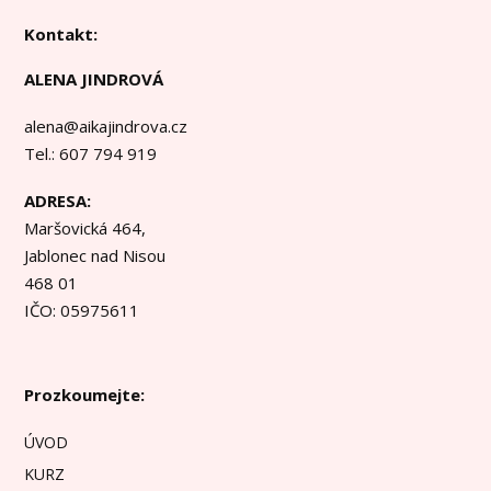
Kontakt:
ALENA JINDROVÁ
alena@aikajindrova.cz
Tel.: 607 794 919
ADRESA:
Maršovická 464,
Jablonec nad Nisou
468 01
IČO: 05975611
Prozkoumejte:
ÚVOD
KURZ