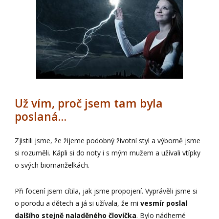
Už vím, proč jsem tam byla
poslaná…
Zjistili jsme, že žijeme podobný životní styl a výborně jsme
si rozuměli. Kápli si do noty i s mým mužem a užívali vtípky
o svých biomanželkách.
Při focení jsem cítila, jak jsme propojení. Vyprávěli jsme si
o porodu a dětech a já si užívala, že mi
vesmír poslal
dalšího stejně naladěného človíčka
. Bylo nádherné