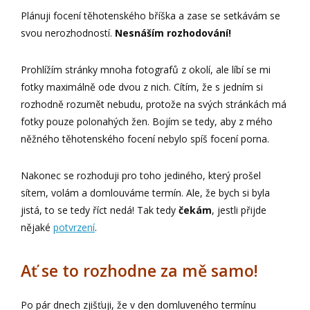
Plánuji focení těhotenského bříška a zase se setkávám se
svou nerozhodností.
Nesnáším rozhodování!
Prohlížím stránky mnoha fotografů z okolí, ale líbí se mi
fotky maximálně ode dvou z nich. Cítím, že s jedním si
rozhodně rozumět nebudu, protože na svých stránkách má
fotky pouze polonahých žen. Bojím se tedy, aby z mého
něžného těhotenského focení nebylo spíš focení porna.
Nakonec se rozhoduji pro toho jediného, který prošel
sítem, volám a domlouváme termín. Ale, že bych si byla
jistá, to se tedy říct nedá! Tak tedy
čekám
, jestli přijde
nějaké
potvrzení
.
Ať se to rozhodne za mě samo!
Po pár dnech zjišťuji, že v den domluveného termínu