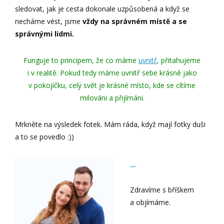
sledovat, jak je cesta dokonale uzpůsobená a když se
necháme vést, jsme
vždy na správném místě a se
správnými lidmi.
Funguje to principem, že co máme
uvnitř
, přitahujeme
i v realitě. Pokud tedy máme uvnitř sebe krásně jako
v pokojíčku, celý svět je krásné místo, kde se cítíme
milováni a přijímáni.
Mrkněte na výsledek fotek. Mám ráda, když mají fotky duši
a to se povedlo :))
Zdravíme s bříškem
a objímáme.