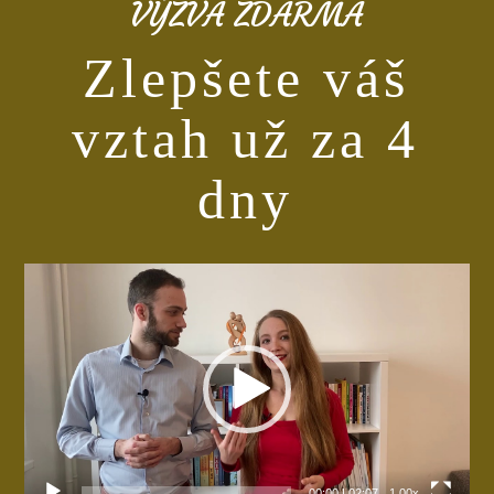
VÝZVA ZDARMA
Zlepšete váš
vztah už za 4
dny
Video
přehrávač
00:00
|
02:07
1.00x