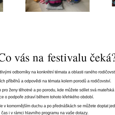
Co vás na festivalu čeká
livými odborníky na konkrétní témata a oblasti raného rodičovst
ích příběhů a odpovědi na témata kolem porodů a rodičovství.
 pro ženy těhotné a po porodu, kde můžete sdílet svá mateřská 
ace o podpoře zdraví během tohoto křehkého období.
bude v komornějším duchu a po přednáškách se můžete doptat jed
 čas i v rámci hlavního programu na vaše dotazy.