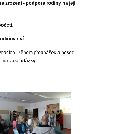
a zrození - podpora rodiny na její
početí
.
odičovství
.
průvodcích. Během přednášek a besed
u na vaše
otázky
.