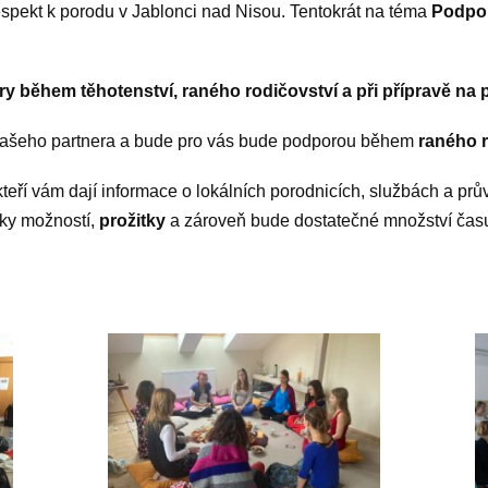
pekt k porodu v Jablonci nad Nisou. Tentokrát na téma
Podpor
ry během těhotenství, raného rodičovství a při přípravě na 
vašeho partnera a bude pro vás bude podporou během
raného r
 kteří vám dají informace o lokálních porodnicích, službách a 
zky možností,
prožitky
a zároveň bude dostatečné množství čas