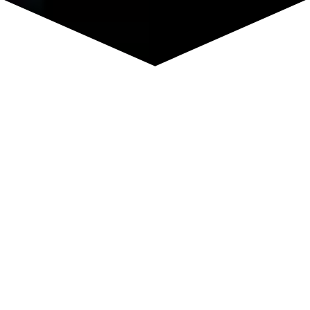
Mastermind Milionové
impérium
Získej velmi intenzivní podporu pro rozvoj a transformaci
tebe a tvého podnikání. Nech naplnit svůj božský
potenciál a užívej si život v souladu s duší, bohatství,
peníze, úspěch. To vše v radosti, lehkosti, zdraví
a s časem na rodinu, odpočinek a vše, co je pro tebe