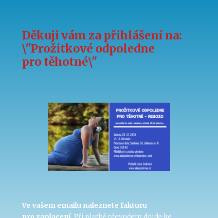
Děkuji vám za přihlášení na:
\"Prožitkové odpoledne
pro těhotné\"
Ve vašem emailu naleznete fakturu
pro zaplacení.
Při platbě převodem dojde ke