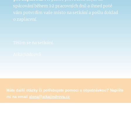
spárování během 1-2 pracovních dnů a ihned poté
vám potvrdím vaše místo na setkání a pošlu doklad
o zaplacení.
Těším se na setkání.
Aika Jindrová
Máte další otázky či potřebujete pomoci s objednávkou? Napište
mi na email
alena@aikajindrova.cz